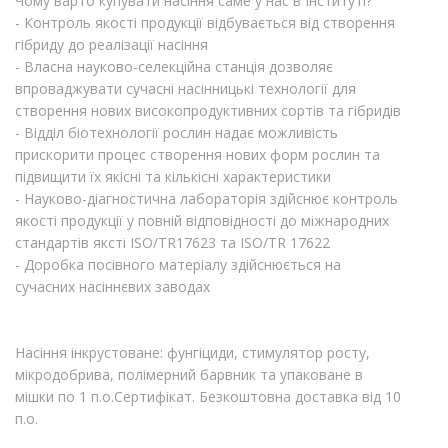
Чому варто купувати насіння саме у нас в Інституті?
- Контроль якості продукції відбувається від створення
гібриду до реалізації насіння
- Власна науково-селекційна станція дозволяє
впроваджувати сучасні насінницькі технології для
створення нових високопродуктивних сортів та гібридів
- Відділ біотехнології рослин надає можливість
прискорити процес створення нових форм рослин та
підвищити їх якісні та кількісні характеристики
- Науково-діагностична лабораторія здійснює контроль
якості продукції у повній відповідності до міжнародних
стандартів яксті ISO/TR17623 та ISO/TR 17622
- Доробка посівного матеріалу здійснюється на
сучасних насіннєвих заводах
Насіння інкрустоване: фунгіциди, стимулятор росту,
мікродобрива, полімерний барвник та упаковане в
мішки по 1 п.о.Сертифікат. Безкоштовна доставка від 10
п.о.