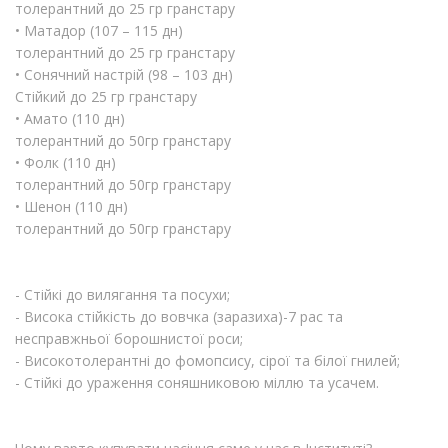
толерантний до 25 гр гранстару
• Матадор (107 – 115 дн)
толерантний до 25 гр гранстару
• Сонячний настрій (98 – 103 дн)
Стійкий до 25 гр гранстару
• Амато (110 дн)
толерантний до 50гр гранстару
• Фолк (110 дн)
толерантний до 50гр гранстару
• Шенон (110 дн)
толерантний до 50гр гранстару
- Стійкі до вилягання та посухи;
- Висока стійкість до вовчка (заразиха)-7 рас та
несправжньої борошнистої роси;
- Високотолерантні до фомопсису, сірої та білої гнилей;
- Стійкі до ураження соняшниковою міллю та усачем.