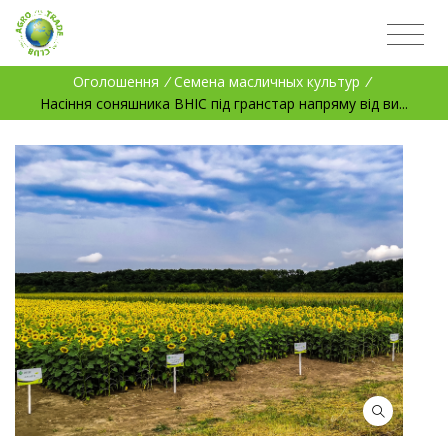
Оголошення
/
Семена масличных культур
/
Насіння соняшника ВНІС під гранстар напряму від ви...