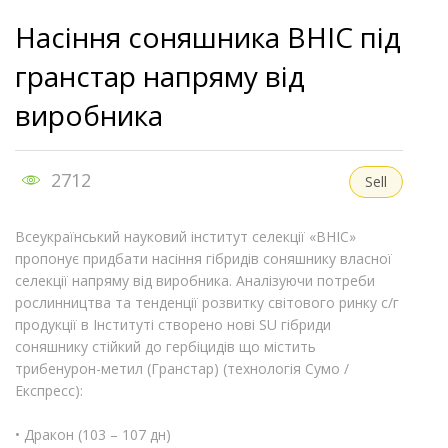
Насіння соняшника ВНІС під
гранстар напряму від
виробника
2712
Sell
Всеукраїнський науковий інститут селекції «ВНІС»
пропонує придбати насіння гібридів соняшнику власної
селекції напряму від виробника. Аналізуючи потреби
рослинництва та тенденції розвитку світового ринку с/г
продукції в Інституті створено нові SU гібриди
соняшнику стійкий до гербіцидів що містить
трибенурон-метил (Гранстар) (технологія Сумо /
Експресс):
• Дракон (103 – 107 дн)