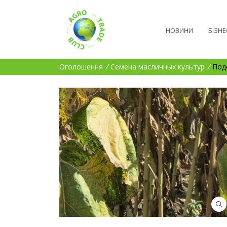
НОВИНИ
БІЗНЕ
Оголошення
/
Семена масличных культур
/
Под