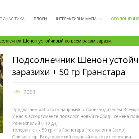
С-АНАЛІТИКА
БЛОГИ
ІНТЕРАКТИВНА МАПА
ОГОЛОШЕНН
солнечник Шенон устойчивый ко всем расам зарази...
Подсолнечник Шенон устойч
заразихи + 50 гр Гранстара
2061
Предлагаем работать напрямую с производителем Всеукр
У нас в ассортименте появился новый гибрид - семена по
Раннеспелый (110 дн)
толерантен к 50 гр / га Гранстара (технология Sumo)
Оригинатор: Всеукраинский научный институт селекции