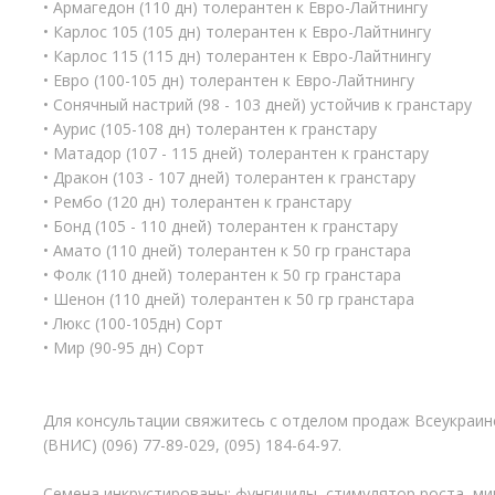
• Армагедон (110 дн) толерантен к Евро-Лайтнингу
• Карлос 105 (105 дн) толерантен к Евро-Лайтнингу
• Карлос 115 (115 дн) толерантен к Евро-Лайтнингу
• Евро (100-105 дн) толерантен к Евро-Лайтнингу
• Сонячный настрий (98 - 103 дней) устойчив к гранстару
• Аурис (105-108 дн) толерантен к гранстару
• Матадор (107 - 115 дней) толерантен к гранстару
• Дракон (103 - 107 дней) толерантен к гранстару
• Рембо (120 дн) толерантен к гранстару
• Бонд (105 - 110 дней) толерантен к гранстару
• Амато (110 дней) толерантен к 50 гр гранстара
• Фолк (110 дней) толерантен к 50 гр гранстара
• Шенон (110 дней) толерантен к 50 гр гранстара
• Люкс (100-105дн) Сорт
• Мир (90-95 дн) Сорт
Для консультации свяжитесь с отделом продаж Всеукраин
(ВНИС) (096) 77-89-029, (095) 184-64-97.
Семена инкрустированы: фунгициды, стимулятор роста, ми