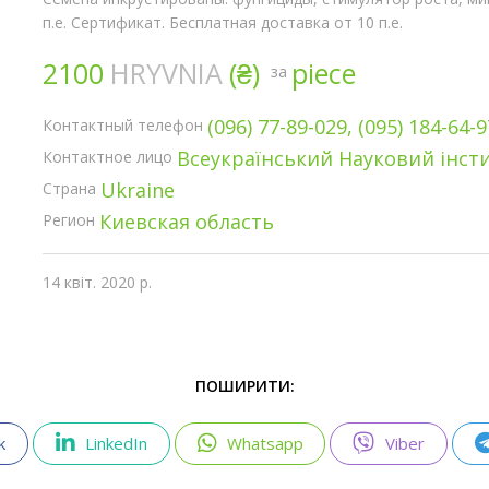
п.е. Сертификат. Бесплатная доставка от 10 п.е.
2100
HRYVNIA
(₴)
piece
за
(096) 77-89-029, (095) 184-64-9
Контактный телефон
Всеукраїнський Науковий інсти
Контактное лицо
Ukraine
Страна
Киевская область
Регион
14 квіт. 2020 р.
ПОШИРИТИ:
k
LinkedIn
Whatsapp
Viber