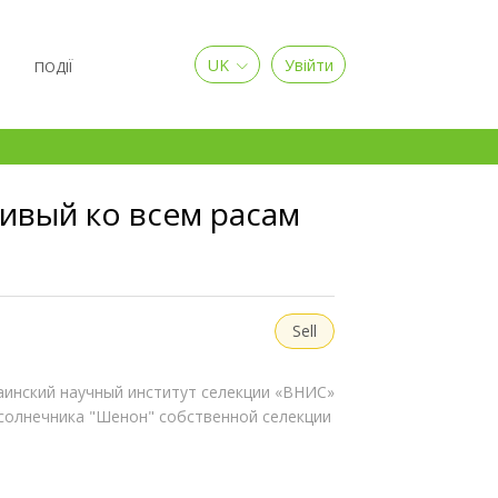
UK
Увійти
Я
ПОДІЇ
ивый ко всем расам
Sell
аинский научный институт селекции «ВНИС»
дсолнечника "Шенон" собственной селекции