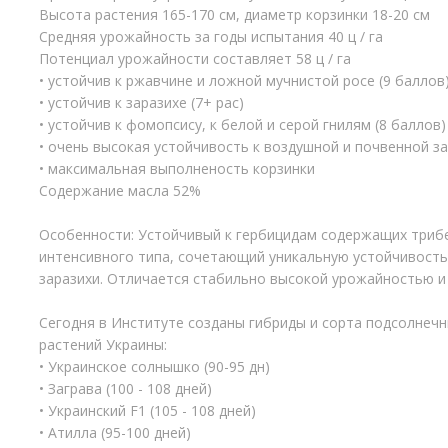
Высота растения 165-170 см, диаметр корзинки 18-20 см
Средняя урожайность за годы испытания 40 ц / га
Потенциал урожайности составляет 58 ц / га
• устойчив к ржавчине и ложной мучнистой росе (9 баллов
• устойчив к заразихе (7+ рас)
• устойчив к фомопсису, к белой и серой гнилям (8 баллов)
• очень высокая устойчивость к воздушной и почвенной за
• максимальная выполненость корзинки
Содержание масла 52%
Особенности: Устойчивый к гербицидам содержащих трибену
интенсивного типа, сочетающий уникальную устойчивость 
заразихи. Отличается стабильно высокой урожайностью и
Сегодня в Институте созданы гибриды и сорта подсолнечн
растений Украины:
• Украинское солнышко (90-95 дн)
• Заграва (100 - 108 дней)
• Украинский F1 (105 - 108 дней)
• Атилла (95-100 дней)