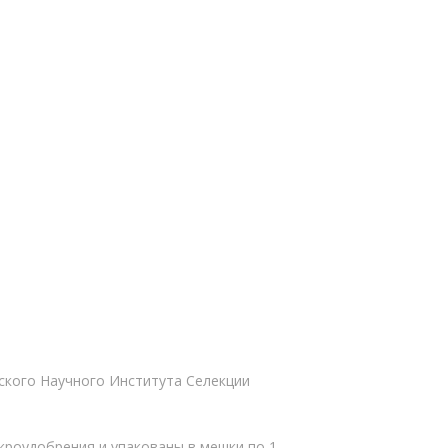
ского Научного Института Селекции
кроудобрения и упакованы в мешки по 1