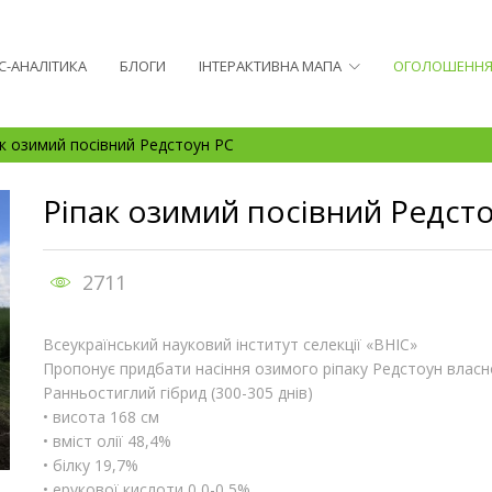
С-АНАЛІТИКА
БЛОГИ
ІНТЕРАКТИВНА МАПА
ОГОЛОШЕНН
ак озимий посівний Редстоун РС
Ріпак озимий посівний Редст
2711
Всеукраїнський науковий інститут селекції «ВНІС»
Пропонує придбати насіння озимого ріпаку Редстоун власно
Ранньостиглий гібрид (300-305 днів)
• висота 168 см
• вміст олії 48,4%
• білку 19,7%
• ерукової кислоти 0,0-0,5%