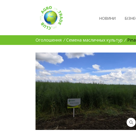
НОВИНИ
БІЗНЕ
Оголошення
/
Семена масличных культур
/
Ріп