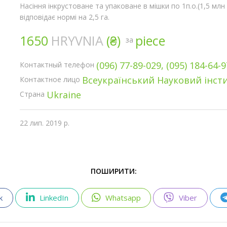
Насіння інкрустоване та упаковане в мішки по 1п.о.(1,5 млн
відповідає нормі на 2,5 га.
1650
HRYVNIA
(₴)
piece
за
(096) 77-89-029, (095) 184-64-9
Контактный телефон
Всеукраїнський Науковий інсти
Контактное лицо
Ukraine
Страна
22 лип. 2019 р.
ПОШИРИТИ:
k
LinkedIn
Whatsapp
Viber