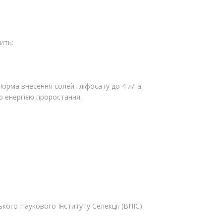
ить:
Норма внесення солей гліфосату до 4 л/га.
ю енергією проростання.
ького Наукового Інституту Селекції (ВНІС)