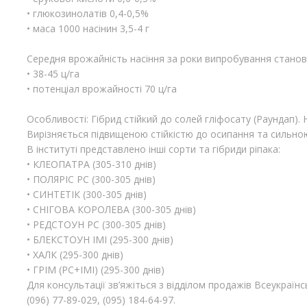
• глюкозинолатів 0,4-0,5%
• маса 1000 насінин 3,5-4 г
Середня врожайність насіння за роки випробування станов
• 38-45 ц/га
• потенціал врожайності 70 ц/га
Особливості: Гібрид стійкий до солей гліфосату (Раундап). 
Вирізняється підвищеною стійкістю до осипання та сильно
В інституті представлено інші сорти та гібриди ріпака:
• КЛЕОПАТРА (305-310 днів)
• ПОЛЯРІС РС (300-305 днів)
• СИНТЕТІК (300-305 днів)
• СНІГОВА КОРОЛЕВА (300-305 днів)
• РЕДСТОУН РС (300-305 днів)
• БЛЕКСТОУН ІМІ (295-300 днів)
• ХАЛК (295-300 днів)
• ГРІМ (РС+ІМІ) (295-300 днів)
Для консультації зв’яжіться з відділом продажів Всеукраїнс
(096) 77-89-029, (095) 184-64-97.