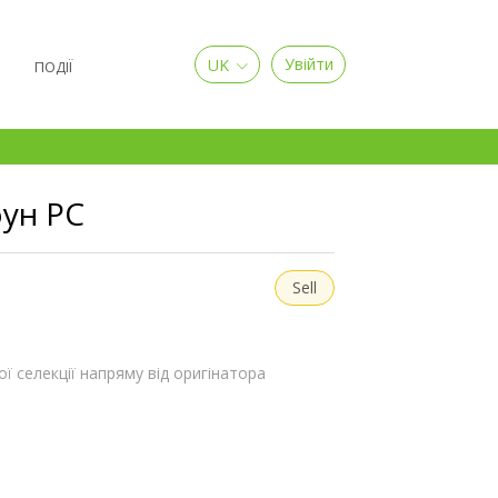
UK
Увійти
Я
ПОДІЇ
оун РС
Sell
ї селекції напряму від оригінатора