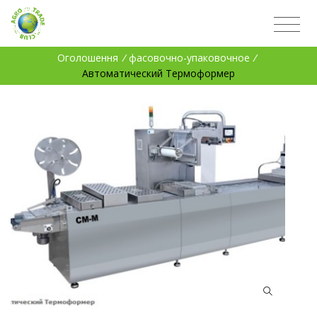
Оголошення
/
фасовочно-упаковочное
/
Автоматический Термоформер