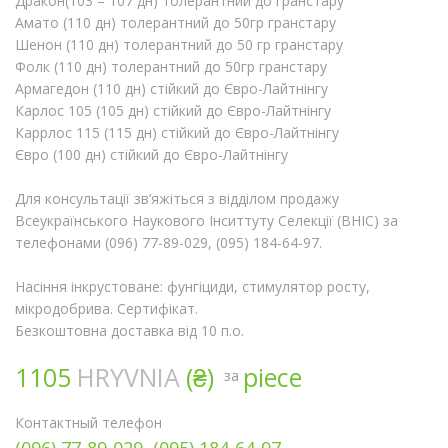
Дракон(103 – 107 дн) толерантний до гранстару
Амато (110 дн) толерантний до 50гр гранстару
Шенон (110 дн) толерантний до 50 гр гранстару
Фолк (110 дн) толерантний до 50гр гранстару
Армагедон (110 дн) стійкий до Євро-Лайтнінгу
Карлос 105 (105 дн) стійкий до Євро-Лайтнінгу
Каррлос 115 (115 дн) стійкий до Євро-Лайтнінгу
Євро (100 дн) стійкий до Євро-Лайтнінгу
Для консультації зв’яжіться з відділом продажу
Всеукраїнського Наукового Інситтуту Селекції (ВНІС) за
телефонами (096) 77-89-029, (095) 184-64-97.
Насіння інкрустоване: фунгіциди, стимулятор росту,
мікродобрива. Сертифікат.
Безкоштовна доставка від 10 п.о.
1105
HRYVNIA
(₴)
piece
за
Контактный телефон