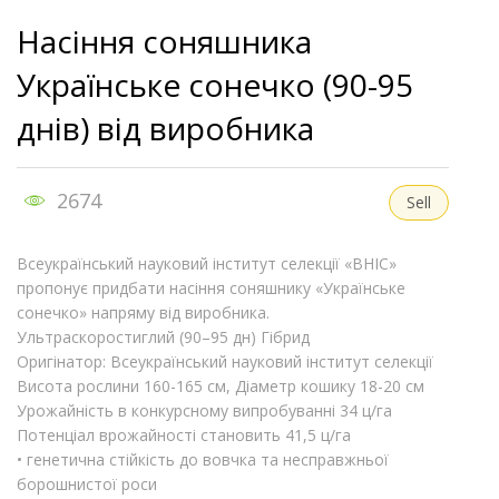
Насіння соняшника
Українське сонечко (90-95
днів) від виробника
2674
Sell
Всеукраїнський науковий інститут селекції «ВНІС»
пропонує придбати насіння соняшнику «Українське
сонечко» напряму від виробника.
Ультраскоростиглий (90–95 дн) Гібрид
Оригінатор: Всеукраїнський науковий інститут селекції
Висота рослини 160-165 см, Діаметр кошику 18-20 см
Урожайність в конкурсному випробуванні 34 ц/га
Потенціал врожайності становить 41,5 ц/га
• генетична стійкість до вовчка та несправжньої
борошнистої роси