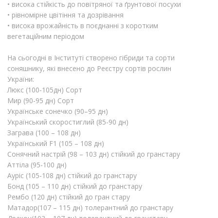
• висока стійкість до повітряної та ґрунтової посухи
• рівномірне цвітіння та дозрівання
• висока врожайність в поєднанні з коротким
вегетаційним періодом
На сьогодні в Інституті створено гібриди та сорти
соняшнику, які внесено до Реєстру сортів рослин
України:
Люкс (100-105дн) Сорт
Мир (90-95 дн) Сорт
Українське сонечко (90–95 дн)
Український скоростиглий (85-90 дн)
Заграва (100 – 108 дн)
Український F1 (105 – 108 дн)
Сонячний настрій (98 – 103 дн) стійкий до гранстару
Аттіла (95-100 дн)
Ауріс (105-108 дн) стійкий до гранстару
Бонд (105 – 110 дн) стійкий до гранстару
Рембо (120 дн) стійкий до гран стару
Матадор(107 – 115 дн) толерантний до гранстару