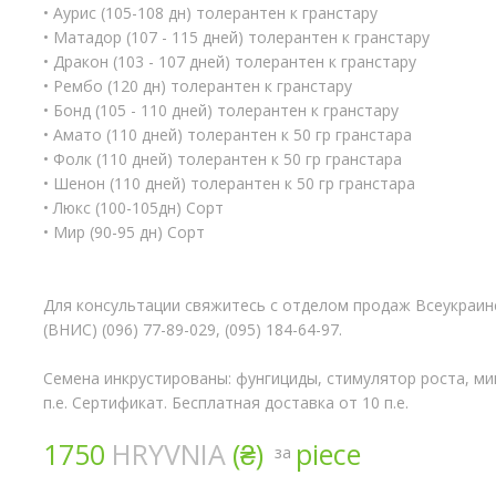
• Аурис (105-108 дн) толерантен к гранстару
• Матадор (107 - 115 дней) толерантен к гранстару
• Дракон (103 - 107 дней) толерантен к гранстару
• Рембо (120 дн) толерантен к гранстару
• Бонд (105 - 110 дней) толерантен к гранстару
• Амато (110 дней) толерантен к 50 гр гранстара
• Фолк (110 дней) толерантен к 50 гр гранстара
• Шенон (110 дней) толерантен к 50 гр гранстара
• Люкс (100-105дн) Сорт
• Мир (90-95 дн) Сорт
Для консультации свяжитесь с отделом продаж Всеукраин
(ВНИС) (096) 77-89-029, (095) 184-64-97.
Семена инкрустированы: фунгициды, стимулятор роста, ми
п.е. Сертификат. Бесплатная доставка от 10 п.е.
1750
HRYVNIA
(₴)
piece
за