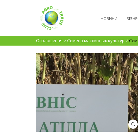
НОВИНИ
БІЗНЕ
Оголошення
/
Семена масличных культур
/
Сем