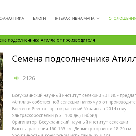
С-АНАЛІТИКА
БЛОГИ
ІНТЕРАКТИВНА МАПА
ОГОЛОШЕНН
ена подсолнечника Атилла от производителя
Семена подсолнечника Атилл
2126
Всеукраинский научный институт селекции «ВНИС» предла
«Атилла» собственной селекции напрямую от производите
Внесен в Реестр сортов растений Украины в 2014 году
Ультраскороспелый (95 - 100 дн.) Гибрид
Оригинатор: Всеукраинский научный институт селекции
Высота растения 160-165 см, Диаметр корзинки 18-20 см
Урожайность в конкурсном испытании 38 ц / га