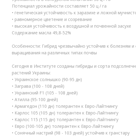
Потенциал урожайности составляет 50 ц / га
• генетическая устойчивость к заразихе и ложной мучнист
• равномерное цветение и созревание
• высокая устойчивость к воздушной и почвенной засухе
Содержание масла 49,8-52%
Особенности: Гибрид чрезвычайно устойчив к болезням и 
выращивания на различных типах почвы
Сегодня в Институте созданы гибриды и сорта подсолнечн
растений Украины:
• Украинское солнышко (90-95 дн)
• Заграва (100 - 108 дней)
• Украинский F1 (105 - 108 дней)
• Атилла (95-100 дней)
• Армагедон (110 дн) толерантен к Евро-Лайтнингу
• Карлос 105 (105 дн) толерантен к Евро-Лайтнингу
• Карлос 115 (115 дн) толерантен к Евро-Лайтнингу
• Евро (100-105 дн) толерантен к Евро-Лайтнингу
• Сонячный настрий (98 - 103 дней) устойчив к гранстару