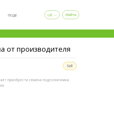
UK
Увійти
Я
ПОДІЇ
а от производителя
Sell
гает приобрести семена подсолнечника
ля.