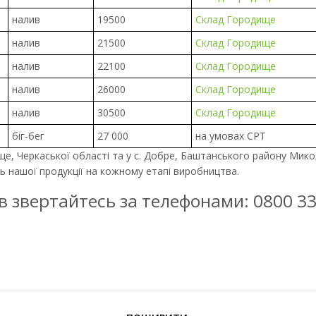
налив
19500
Склад Городище
налив
21500
Склад Городище
налив
22100
Склад Городище
налив
26000
Склад Городище
налив
30500
Склад Городище
біг-бег
27 000
на умовах CPT
е, Черкаської області та у с. Добре, Баштанського району Мико
ь нашої продукції на кожному етапі виробництва.
ів звертайтесь за телефонами: 0800 3