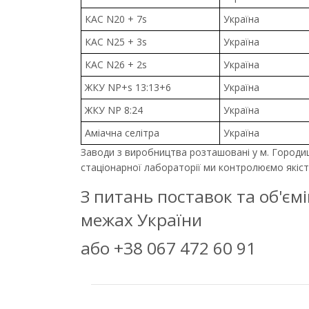
КАС N20 + 7s
Україна
КАС N25 + 3s
Україна
КАС N26 + 2s
Україна
ЖКУ NP+s 13:13+6
Україна
ЖКУ NP 8:24
Україна
Аміачна селітра
Україна
Заводи з виробництва розташовані у м. Городищ
стаціонарної лабораторії ми контролюємо якіст
З питань поставок та об'єм
межах України
або +38 067 472 60 91