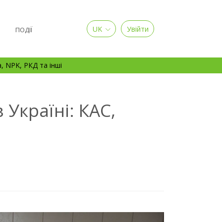
UK
Увійти
Я
ПОДІЇ
а, NPK, РКД та інші
 Україні: КАС,