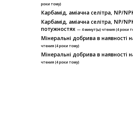
роки тому)
Карбамід, аміачна селітра, NP/NPK
Карбамід, аміачна селітра, NP/NP
потужностях
— 4 минут(ы) чтения (4 роки т
Мінеральні добрива в наявності на
чтения (4 роки тому)
Мінеральні добрива в наявності на
чтения (4 роки тому)