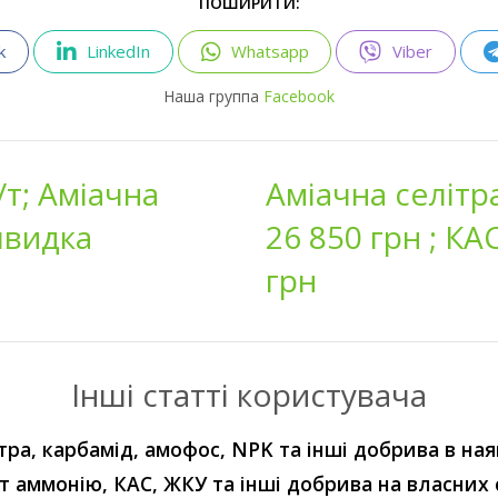
ПОШИРИТИ:
k
LinkedIn
Whatsapp
Viber
Наша группа
Facebook
/т; Аміачна
Аміачна селітра
 швидка
26 850 грн ; КАС
грн
Інші статті користувача
тра, карбамід, амофос, NPK та інші добрива в ная
т аммонію, КАС, ЖКУ та інші добрива на власних 