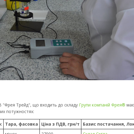
В "Фрея Трейд", що входить до складу
Групи компаній Фрея®
має 
чих потужностях:
к
Тара, фасовка
Ціна з ПДВ, грн/т
Базис постачання, Ло
мішок
27000
Склад Сміла