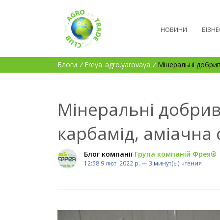
НОВИНИ
БІЗНЕ
Блоги
/
Freya_agro.yarovaya
/
Мінеральні добрива
Мінеральні добрива
карбамід, аміачна с
Блог компанії
Група компаній Фрея®
12:58 9 лют. 2022 р. — 3 минут(ы) чтения