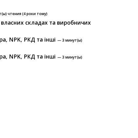
(ы) чтения (4 роки тому)
на власних складах та виробничих
ра, NPK, РКД та інші
— 3 минут(ы)
ра, NPK, РКД та інші
— 3 минут(ы)