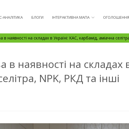
С-АНАЛІТИКА
БЛОГИ
ІНТЕРАКТИВНА МАПА
ОГОЛОШЕНН
 в наявності на складах в Україні: КАС, карбамід, аміачна селітр
 в наявності на складах в
елітра, NPK, РКД та інші