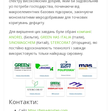
спектру високоякісних добрив, який би задовольняв
усі потреби господарства, починаючи від
макроелементних базових підкормок, закінчуючи
монохелатніми мікродобривами для точкових
коригувань дефіциту.
Для вирішення цих завдань були обрані
компанії
:
ANOREL
(Бельгія),
GREEN HAS ITALIA
(Італія),
SINOMAGCHEM
(Китай),
STERCORAT
(Угорщина), які
постійно вдосконалюють технології і завжди
використовують тільки найкращу сировину.
Контакти:
Сайт
https://himagrostep.com