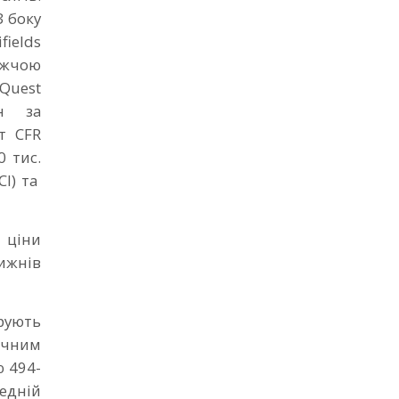
З боку
ields
ижчою
 Quest
н за
т CFR
 тис.
CI) та
 ціни
тижнів
рують
гічним
ю 494-
едній