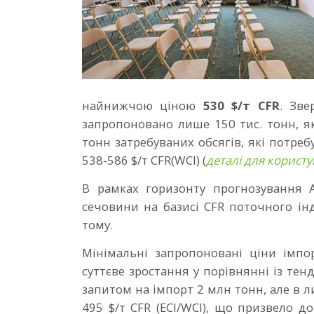
найнижчою ціною
530 $/т CFR
. Зве
запропоновано лише 150 тис. тонн, я
тонн затребуваних обсягів, які потребу
538-586 $/т CFR(WCI) (
деталі для користу
В рамках горизонту прогнозування
сечовини на базисі CFR поточного ін
тому.
Мінімальні запропоновані ціни імпо
суттєве зростання у порівнянні із те
запитом на імпорт 2 млн тонн, але в л
495 $/т CFR (ECI/WCI), що призвело