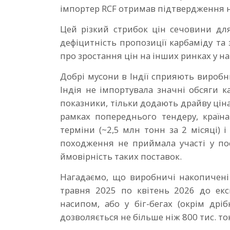
імпортер RCF отримав підтвердження н
Цей різкий стрибок цін сечовини для
дефіцитність пропозиції карбаміду та
про зростання цін на інших ринках у н
Добрі мусони в Індії сприяють виробни
Індія не імпортувала значні обсяги к
показники, тільки додають драйву цін
рамках попереднього тендеру, країна
терміни (~2,5 млн тонн за 2 місяці) 
походження не приймала участі у пос
ймовірність таких поставок.
Нагадаємо, що виробничі накопичені 
травня 2025 по квітень 2026 до ек
насипом, або у біг-бегах (окрім дрі
дозволяється не більше ніж 800 тис. т