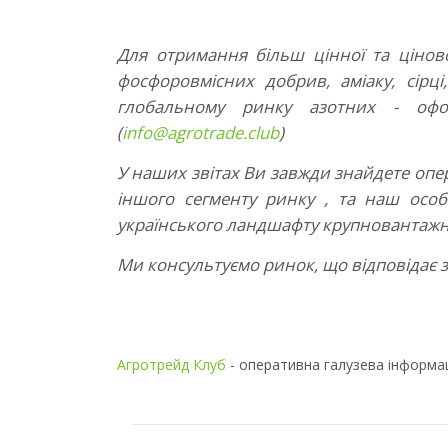
Для отримання більш цінної та цінової
фосфоровмісних добрив, аміаку, сірці
глобальному ринку азотних - офо
(
info@agrotrade.club
)
У наших звітах Ви завжди знайдете опер
іншого сегменту ринку , та наш осо
українського ландшафту крупновантаж
Ми консультуємо ринок, що відповідає 
Агротрейд Клуб
- оперативна галузева інформац