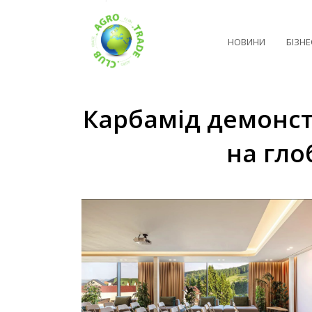
НОВИНИ
БІЗНЕ
Карбамід демонст
на гло