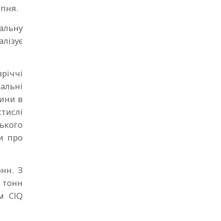
рпня.
альну
алізує
вріччі
тальні
вини в
тислі
ського
и про
нн. З
 тонн
м CIQ