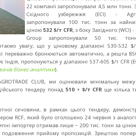
22 компанії запропонували 4,5 млн тонн. 
Східного узбережжя (ECI) - Agrif
запропонували 100 тис. тонн за найн
ціною
532 $/т CFR
, з боку Західного (WCI) -
Group запропонували 50 тис. тон
ртаємо увагу, що у ціновому діапазоні 530-532 $/
кі переважно бронюються автоматично, а решта 850
є Індія, пропонуються у діапазоні 537-605 $/т CFR (E
вачів бізнес-аналітики
).
 AGROTRADE CLUB, ми оцінювали мінімальну межу
дійського тендеру понад
510
+
$/т CFR
ще
кілька 
ртної сечовини, в рамках цього тендеру, демонст
ндером RCF, який було оголошено 24 червня з анало
ипні імпортер отримав лише ~ 200 тис. тонн за ціно
 до подовження прийому пропозицій. Зрештою попер