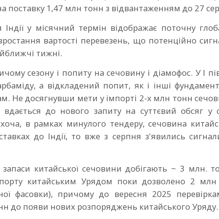
а поставку 1,47 млн тонн з відвантаженням до 27 се
 Індії у місячний термін відображає поточну глоб
 зростання вартості перевезень, що потенційно сигн
айближчі тижні.
чому сезону і попиту на сечовину і діамофос. У І пі
арбаміду, а відкладений попит, як і інші фундамен
ам. Не досягнувши мети у імпорті 2-х млн тонн сечо
 вдається до нового запиту на суттєвий обсяг у с
і хоча, в рамках минулого тендеру, сечовина китай
тавках до Індії, то вже з серпня з'явились сигнал
запаси китайської сечовини добігають ~ 3 млн. то
спорту китайським Урядом поки дозволено 2 млн
бної фасовки), причому до вересня 2025 перевірка
онн до появи нових розпоряджень китайського Уряду.