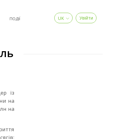
UK
Увійти
Я
ПОДІЇ
ель
ер із
ни на
млн на
риття
ягів: