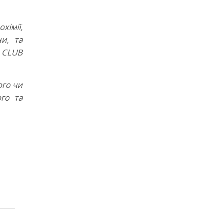
хімії,
ни, та
 CLUB
ого чи
го та