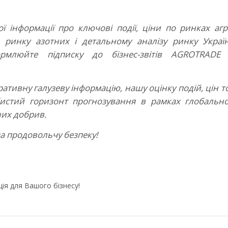
 інформації про ключові події, ціни по ринках агро
, ринку азотних і детальному аналізу ринку Украї
рмлюйте підписку до бізнес-звітів AGROTRADE
ативну галузеву інформацію, нашу оцінку подій, цін т
бистий горизонт прогнозування в рамках глобально
них добрив.
за продовольчу безпеку!
ія для Вашого бізнесу!