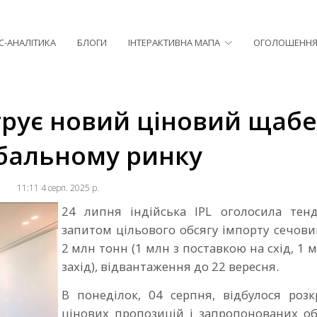
С-АНАЛІТИКА
БЛОГИ
ІНТЕРАКТИВНА МАПА
ОГОЛОШЕНН
рує новий ціновий щаб
бальному ринку
11:11 4 серп. 2025 р.
24 липня індійська IPL оголосила тенд
запитом цільового обсягу імпорту сечови
2 млн тонн (1 млн з поставкою на схід, 1 
захід), відвантаження до 22 вересня.
В понеділок, 04 серпня, відбулося розк
цінових пропозицій і запропонованих обс