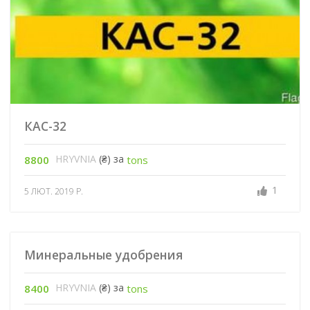
КАС-32
HRYVNIA
(₴) за
8800
tons
1
5 ЛЮТ. 2019 Р.
Минеральные удобрения
HRYVNIA
(₴) за
8400
tons