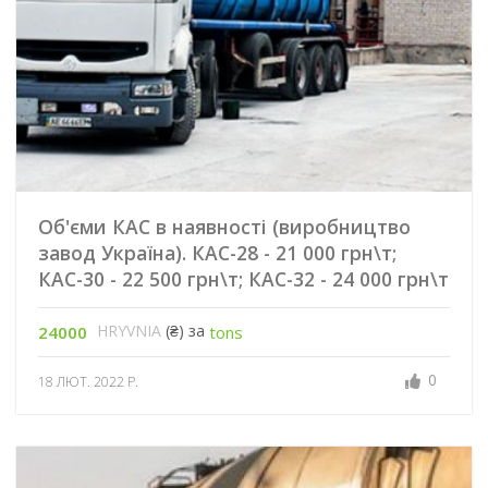
Об'єми КАС в наявності (виробництво
завод Україна). КАС-28 - 21 000 грн\т;
КАС-30 - 22 500 грн\т; КАС-32 - 24 000 грн\т
HRYVNIA
(₴) за
24000
tons
0
18 ЛЮТ. 2022 Р.