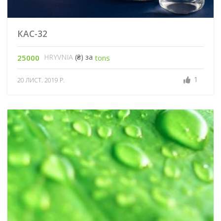
КАС-32
HRYVNIA
(₴) за
25000
tons
1
20 ЛИСТ. 2019 Р.