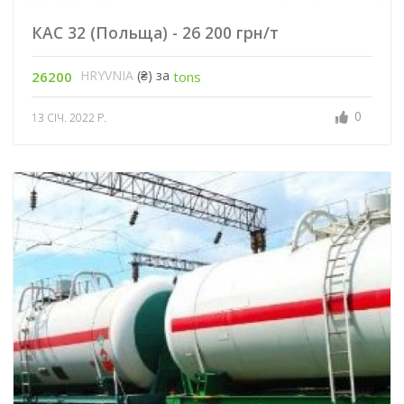
КАС 32 (Польща) - 26 200 грн/т
HRYVNIA
(₴) за
26200
tons
0
13 СІЧ. 2022 Р.