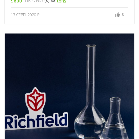
HRYVNIA
(₴) за
9600
tons
0
13 СЕРП. 2020 Р.