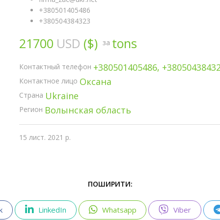
+380501405486
+380504384323
21700
USD
($)
tons
за
+380501405486, +3805043843
Контактный телефон
Оксана
Контактное лицо
Ukraine
Страна
Волынская область
Регион
15 лист. 2021 р.
ПОШИРИТИ:
k
LinkedIn
Whatsapp
Viber