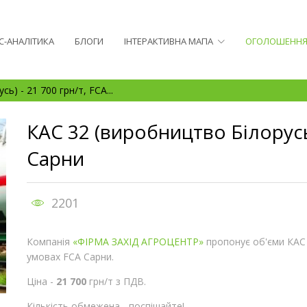
С-АНАЛІТИКА
БЛОГИ
ІНТЕРАКТИВНА МАПА
ОГОЛОШЕНН
ь) - 21 700 грн/т, FCA...
КАС 32 (виробництво Білорусь)
Сарни
2201
Компанія
«ФІРМА ЗАХІД АГРОЦЕНТР»
пропонує об'єми КАС 
умовах FCA Сарни.
Ціна -
21 700
грн/т з ПДВ.
Кількість обмежена - поспішайте!