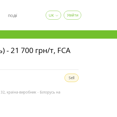
UK
Увійти
Я
ПОДІЇ
 - 21 700 грн/т, FCA
Sell
32, країна-виробник - Білорусь на