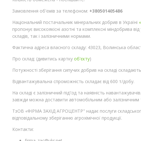
Замовлення об'ємів за телефоном:
+380501405486
Національний постачальник мінеральних добрив в Україні
пропонує високоякісні азотні та комплексні міндобрива від 
складів, так і залізничними нормами.
Фактична адреса власного складу: 43023, Волинська область
Про склад: (дивитись картку
об'єкту
)
Потужності зберігання сипучих добрив на складі складають
Відвантажувальна спроможність складає від 600 т/добу.
На складі є залізничний під'їзд та наявність навантажувач
завжди можна доставити автомобільним або залізничним 
ТзОВ «ФІРМА ЗАХІД АГРОЦЕНТР" надає послуги складського 
відповідальному зберіганню агрохімічної продукції.
Контакти:
firma_zac@ukr.net