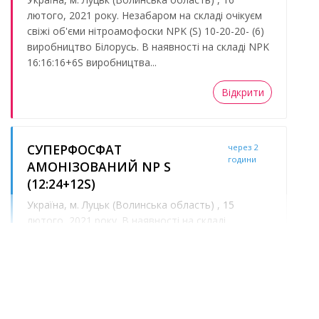
лютого, 2021 року. Незабаром на складі очікуєм
свіжі об'єми нітроамофоски NPK (S) 10-20-20- (6)
виробництво Білорусь. В наявності на складі NPK
16:16:16+6S виробництва...
Відкрити
СУПЕРФОСФАТ
через 2
години
АМОНІЗОВАНИЙ NP S
(12:24+12S)
Україна, м. Луцьк (Волинська область) , 15
лютого, 2021 року. В наявності на складі
СУПЕРФОСФАТ АМОНІЗОВАНИЙ NP S (12:24+12S)
виробництва республіка Білорусь. Ціна -
приваблива, об'єми невеликі. СУПЕРФОСФАТ
АМОНІЗОВАНИЙ -...
Відкрити