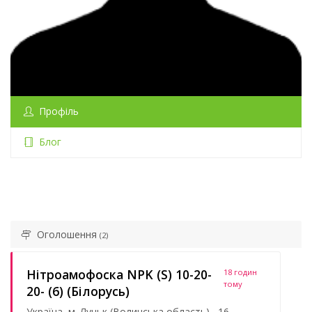
Профіль
Блог
Оголошення
(2)
Нітроамофоска NPK (S) 10-20-
18 годин
тому
20- (6) (Білорусь)
Україна, м. Луцьк (Волинська область) , 16